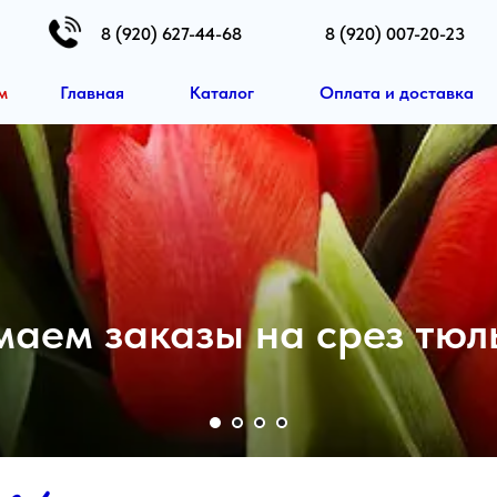
8 (920) 627-44-68
8 (920) 007-20-23
b
Главная
Каталог
Оплата и доставка
Новост
Тюльпаны оптом 2026!!!
такты
Растения для сада и ла