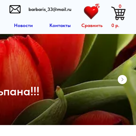
0
arbaris_33@mail.ru
Сравнить
0 р.
и
Контакты
Главная
Каталог
Оплата и достав
Новости
Контакты
Написать нам
ндшафтного дизайна